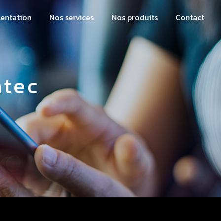
sentation
Nos services
Nos produits
Contact
ntec