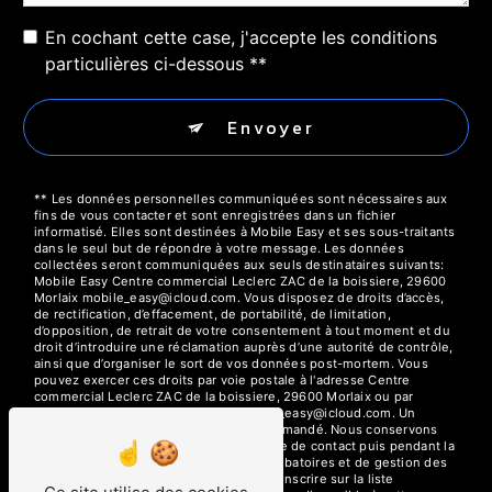
En cochant cette case, j'accepte les conditions
particulières ci-dessous **
Envoyer
** Les données personnelles communiquées sont nécessaires aux
fins de vous contacter et sont enregistrées dans un fichier
informatisé. Elles sont destinées à Mobile Easy et ses sous-traitants
dans le seul but de répondre à votre message. Les données
collectées seront communiquées aux seuls destinataires suivants:
Mobile Easy Centre commercial Leclerc ZAC de la boissiere, 29600
Morlaix mobile_easy@icloud.com. Vous disposez de droits d’accès,
de rectification, d’effacement, de portabilité, de limitation,
d’opposition, de retrait de votre consentement à tout moment et du
droit d’introduire une réclamation auprès d’une autorité de contrôle,
ainsi que d’organiser le sort de vos données post-mortem. Vous
pouvez exercer ces droits par voie postale à l'adresse Centre
commercial Leclerc ZAC de la boissiere, 29600 Morlaix ou par
courrier électronique à l'adresse mobile_easy@icloud.com. Un
justificatif d'identité pourra vous être demandé. Nous conservons
vos données pendant la période de prise de contact puis pendant la
durée de prescription légale aux fins probatoires et de gestion des
contentieux. Vous avez le droit de vous inscrire sur la liste